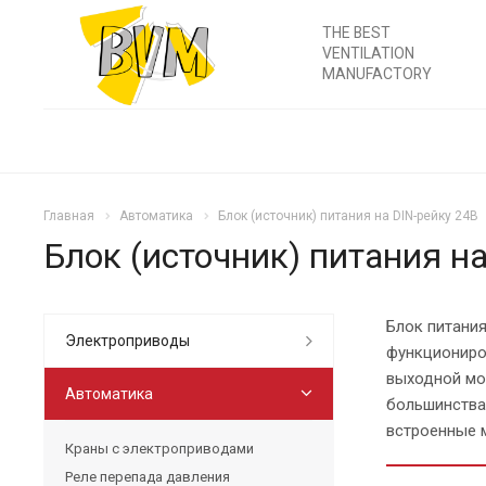
THE BEST
VENTILATION
MANUFACTORY
Главная
Автоматика
Блок (источник) питания на DIN-рейку 24В
Блок (источник) питания н
Блок питания
Электроприводы
функциониро
выходной мощ
Автоматика
большинства
встроенные 
Краны с электроприводами
Реле перепада давления