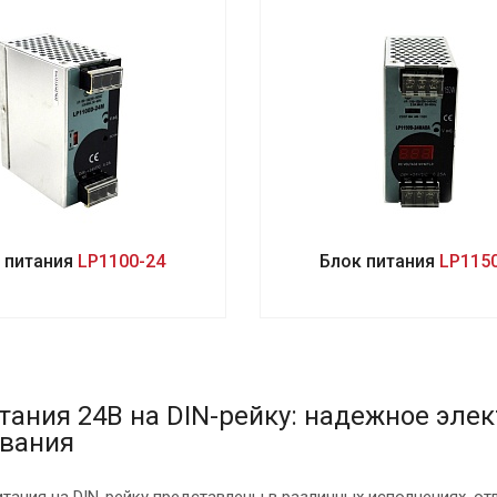
 питания
LP1100-24
Блок питания
LP115
тания 24В на DIN-рейку: надежное эле
ования
тания на DIN-рейку представлены в различных исполнениях, о