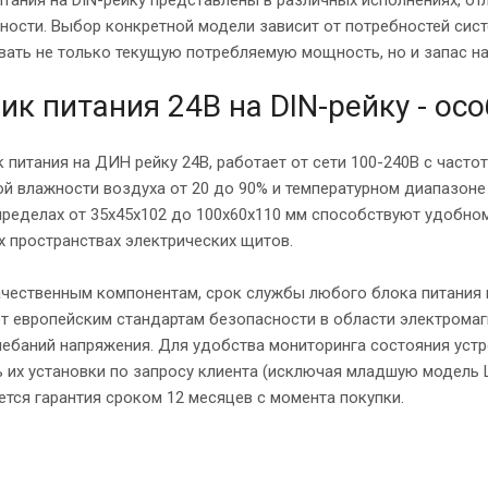
ности. Выбор конкретной модели зависит от потребностей сис
вать не только текущую потребляемую мощность, но и запас н
ик питания 24В на DIN-рейку - ос
питания на ДИН рейку 24В, работает от сети 100-240В с частот
й влажности воздуха от 20 до 90% и температурном диапазоне
 пределах от 35х45х102 до 100х60х110 мм способствуют удобн
х пространствах электрических щитов.
чественным компонентам, срок службы любого блока питания на
ет европейским стандартам безопасности в области электромаг
лебаний напряжения. Для удобства мониторинга состояния уст
 их установки по запросу клиента (исключая младшую модель L
тся гарантия сроком 12 месяцев с момента покупки.