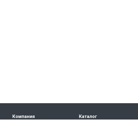
Компания
Каталог
Информация
Электроприводы
противопожарные
Новости