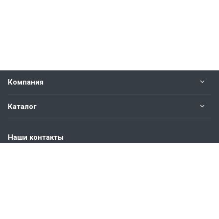
Компания
Каталог
Наши контакты
+7 (904) 845-83-72
Пн. – Пт.: с 9:00 до 18:00
Москва, ул. Адмирала Корнилова, д.61
info@bvmetl.ru