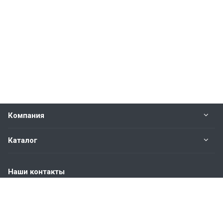
Компания
Каталог
Наши контакты
+7 (904) 845-83-72
Пн. – Пт.: с 9:00 до 18:00
Москва, ул. Адмирала Корнилова, д.61