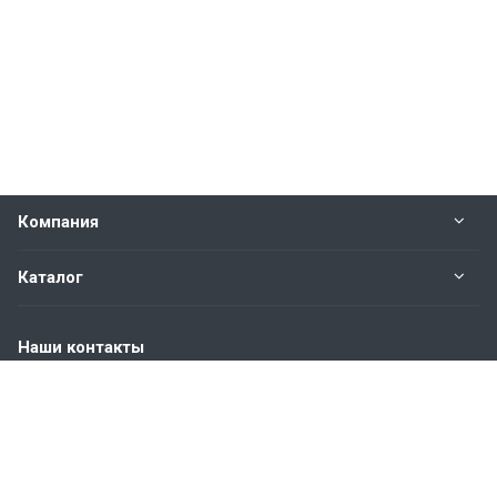
Компания
Каталог
Наши контакты
+7 (904) 845-83-72
Пн. – Пт.: с 9:00 до 18:00
Москва, ул. Адмирала Корнилова, д.61