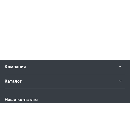
Компания
Каталог
Наши контакты
+7 (904) 845-83-72
Пн. – Пт.: с 9:00 до 18:00
Москва, ул. Адмирала Корнилова, д.61