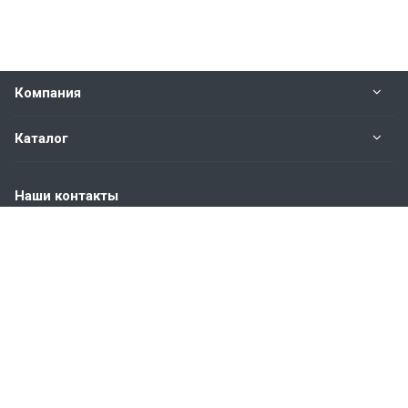
Компания
Каталог
Наши контакты
+7 (904) 845-83-72
Пн. – Пт.: с 9:00 до 18:00
Москва, ул. Адмирала Корнилова, д.61
info@bvmetl.ru
© 2021-2026 ООО «СТАР ВИН»