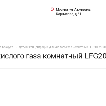
Москва, ул. Адмирала
Корнилова, д.61
а воздуха
Датчик концентрации углекислого газа комнатный LFG201-2000
кислого газа комнатный LFG20