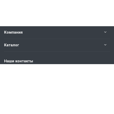
Компания
Каталог
Наши контакты
+7 (904) 845-83-72
Пн. – Пт.: с 9:00 до 18:00
Москва, ул. Адмирала Корнилова, д.61
info@bvmetl.ru