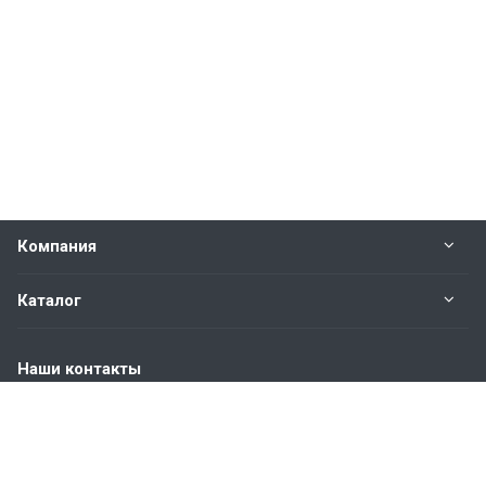
Компания
Каталог
Наши контакты
+7 (904) 845-83-72
Пн. – Пт.: с 9:00 до 18:00
Москва, ул. Адмирала Корнилова, д.61