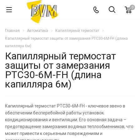
0
Главная
Автоматика
Капиллярный термостат
Капиллярный термостат защиты от замерзания PTC30-6M-FH (длина
капилляра 6м)
Капиллярный термостат
защиты от замерзания
PTC30-6M-FH (длина
капилляра 6м)
Капиллярный термостат PTC30-6M-FH - ключевое звено в
обеспечении бесперебойной работы установок
кондиционирования и вентиляции. Его основная задача –
предотвращение замерзания водяных теплообменников, что
может привести к серьезным повреждениям и