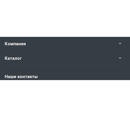
Компания
Каталог
Наши контакты
+7 (904) 845-83-72
Пн. – Пт.: с 9:00 до 18:00
Москва, ул. Адмирала Корнилова, д.61
info@bvmetl.ru