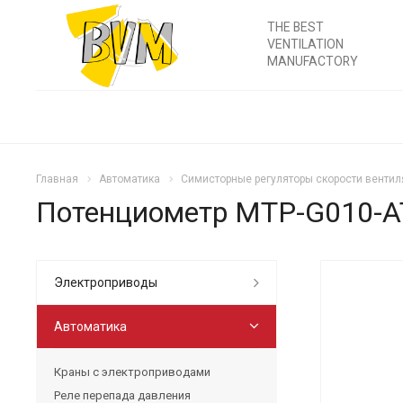
THE BEST
VENTILATION
MANUFACTORY
Главная
Автоматика
Симисторные регуляторы скорости вентил
Потенциометр MTP-G010-A
Электроприводы
Автоматика
Краны с электроприводами
Реле перепада давления