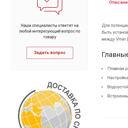
Описани
Для потенцио
Наши специалисты ответят на
любой интересующий вопрос по
быть устано
товару
между Vmin (
Задать вопрос
Главные
Плавная р
Настройка
Водоусто
Встроенны