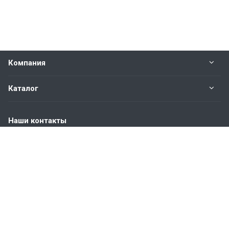
Компания
Каталог
Наши контакты
+7 (904) 845-83-72
Пн. – Пт.: с 9:00 до 18:00
Москва, ул. Адмирала Корнилова, д.61
info@bvmetl.ru