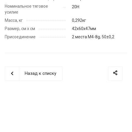
Номинальное тяговое
20Н
усилие
Масса, кг
0,292кг
Размер, см х см
42х60х47мм
Присоединение
2 места М4-8g; 50±0,2
Назад к списку