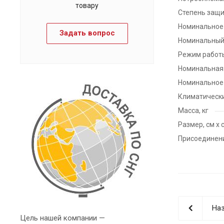
товару
Степень защ
Номинальное 
Задать вопрос
Номинальный 
Режим работ
Номинальная 
Номинальное 
Климатически
Масса, кг
Размер, см х 
Присоединен
Наз
Цель нашей компании —