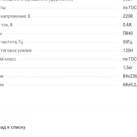
иты
по ГОС
напряжение, В
220В
ток, А
0,4А
ы
ПВ40
частота, Гц
50Гц
тяговое усилие
120Н
й класс
по ГОС
1,5кг
см
84х23
ие
68±0,2;
ад к списку