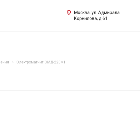
Москва, ул. Адмирала
Корнилова, д.61
ления
Электромагнит ЭМД-220м1
1