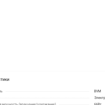
стики
ль
BVM
Элект
я мощность (вращение/удержание)
66Вт