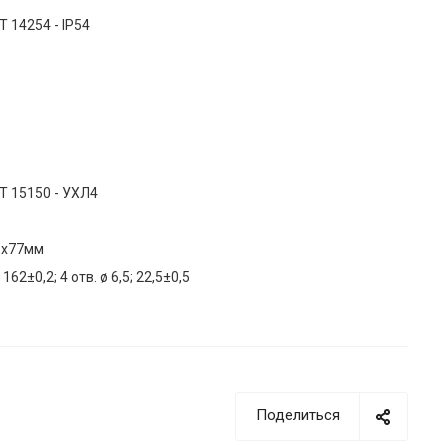
Т 14254 - IP54
Т 15150 - УХЛ4
6х77мм
 162±0,2; 4 отв. ø 6,5; 22,5±0,5
Поделиться