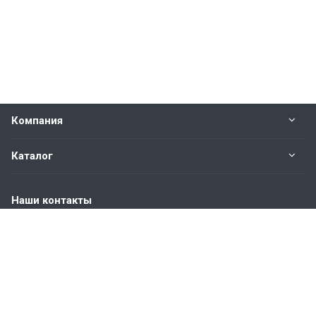
Компания
Каталог
Наши контакты
+7 (904) 845-83-72
Пн. – Пт.: с 9:00 до 18:00
Москва, ул. Адмирала Корнилова, д.61
info@bvmetl.ru