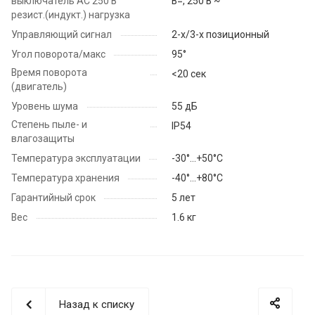
выключатель АС 250 В
В=, 250 В ~
резист.(индукт.) нагрузка
Управляющий сигнал
2-х/3-х позиционный
Угол поворота/макс
95°
Время поворота
<20 сек
(двигатель)
Уровень шума
55 дБ
Степень пыле- и
IP54
влагозащиты
Температура эксплуатации
-30°…+50°С
Температура хранения
-40°…+80°С
Гарантийный срок
5 лет
Вес
1.6 кг
Назад к списку