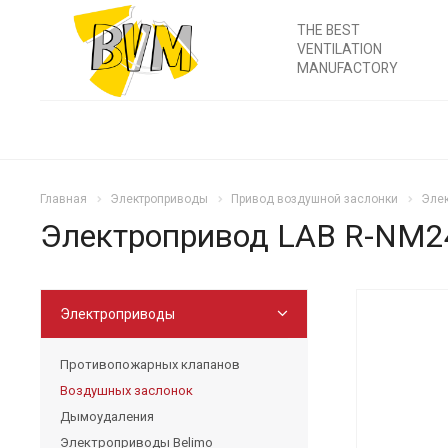
THE BEST
VENTILATION
MANUFACTORY
Главная
Электроприводы
Привод воздушной заслонки
Элек
Электропривод LAB R-NM2
Электроприводы
Противопожарных клапанов
Воздушных заслонок
Дымоудаления
Электроприводы Belimo