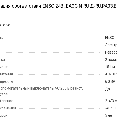
ация соответствия ENSO 24B_ЕАЭС N RU Д-RU.PA03.B.3
стики
ль
ENSO
Элект
Ревер
-ка
2 пози
мент
15 Нм
питания
AC/DC
ощность
6.0 ВА
спомогательный выключатель АС 250 В резист.
Да
рузка
 сигнал
2-х/3-
 хранения
-40°…+
срок
5 лет