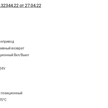
2344.22 от 27.04.22
ропривод
сивный возврат
ционный Вкл/Выкл
24V
х позиционный
70°С