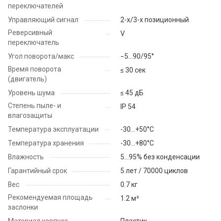
переключателей
Управляющий сигнал
2-х/3-х позиционный
Реверсивный
V
переключатель
Угол поворота/макс
−5...90/95°
Время поворота
≤ 30 сек
(двигатель)
Уровень шума
≤ 45 дБ
Степень пыле- и
IP 54
влагозащиты
Температура эксплуатации
-30...+50°С
Температура хранения
-30…+80°С
Влажность
5...95% без конденсации
Гарантийный срок
5 лет / 70000 циклов
Вес
0.7 кг
Рекомендуемая площадь
1.2 м²
заслонки