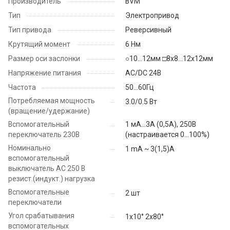
Производитель
BVM
Тип
Электропривод
Тип привода
Реверсивный
Крутящий момент
6 Нм
Размер оси заслонки
○10...12мм □8х8...12х12мм
Напряжение питания
AC/DC 24B
Частота
50...60Гц
Потребляемая мощность
3.0/0.5 Вт
(вращение/удержание)
Вспомогательный
1 мА...3A (0,5А), 250В
переключатель 230B
(настраивается 0...100%)
Номинально
1 mA ~ 3(1,5)A
вспомогательный
выключатель АС 250 В
резист.(индукт.) нагрузка
Вспомогательные
2 шт
переключатели
Угол срабатывания
1х10° 2х80°
вспомогательных