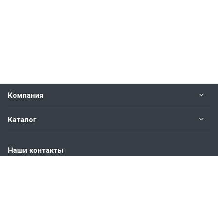
Компания
Каталог
Наши контакты
+7 (904) 845-83-72
Пн. – Пт.: с 9:00 до 18:00
Москва, ул. Адмирала Корнилова, д.61