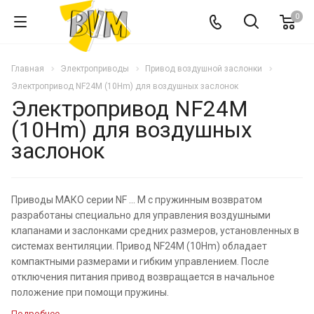
0
Главная
Электроприводы
Привод воздушной заслонки
Электропривод NF24M (10Hm) для воздушных заслонок
Электропривод NF24M
(10Hm) для воздушных
заслонок
Приводы МАКО серии NF ... M с пружинным возвратом
разработаны специально для управления воздушными
клапанами и заслонками средних размеров, установленных в
системах вентиляции. Привод NF24M (10Hm) обладает
компактными размерами и гибким управлением. После
отключения питания привод возвращается в начальное
положение при помощи пружины.
Подробнее