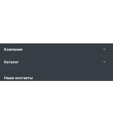
Компания
Каталог
Наши контакты
+7 (904) 845-83-72
Пн. – Пт.: с 9:00 до 18:00
Москва, ул. Адмирала Корнилова, д.61