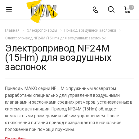
0
Главная
Электроприводы
Привод воздушной заслонки
Электропривод NF24M (15Hm) для воздушных заслонок
Электропривод NF24M
(15Hm) для воздушных
заслонок
Приводы МАКО серии NF ... M с пружинным возвратом
разработаны специально для управления воздушными
клапанами и заслонками средних размеров, установленных в
системах вентиляции. Привод NF24M (15Hm) обладает
компактными размерами и гибким управлением. После
отключения питания привод возвращается в начальное
положение при помощи пружины.
Подробнее