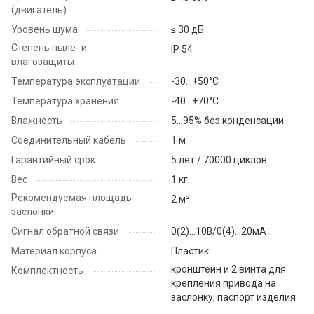
(двигатель)
Уровень шума
≤ 30 дБ
Степень пыле- и
IP 54
влагозащиты
Температура эксплуатации
-30...+50°С
Температура хранения
-40...+70°С
Влажность
5...95% без конденсации
Соединительный кабель
1 м
Гарантийный срок
5 лет / 70000 циклов
Вес
1 кг
Рекомендуемая площадь
2 м²
заслонки
Сигнал обратной связи
0(2)…10В/0(4)…20мА
Материал корпуса
Пластик
кронштейн и 2 винта для
Комплектность
крепления привода на
заслонку, паспорт изделия