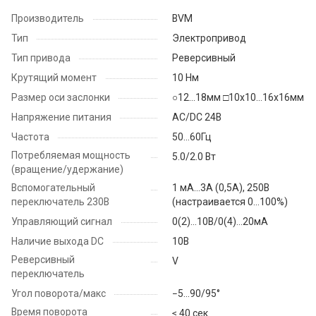
Производитель
BVM
Тип
Электропривод
Тип привода
Реверсивный
Крутящий момент
10 Нм
Размер оси заслонки
○12...18мм □10х10...16х16мм
Напряжение питания
AC/DC 24B
Частота
50...60Гц
Потребляемая мощность
5.0/2.0 Вт
(вращение/удержание)
Вспомогательный
1 мА...3A (0,5А), 250В
переключатель 230B
(настраивается 0...100%)
Управляющий сигнал
0(2)…10В/0(4)…20мА
Наличие выхода DC
10В
Реверсивный
V
переключатель
Угол поворота/макс
−5...90/95°
Время поворота
≤ 40 сек