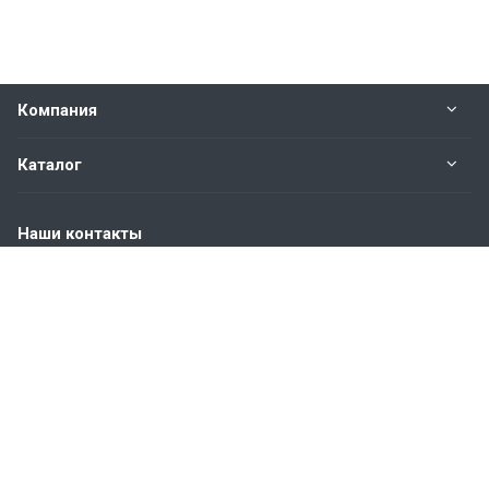
Компания
Каталог
Наши контакты
+7 (904) 845-83-72
Пн. – Пт.: с 9:00 до 18:00
Москва, ул. Адмирала Корнилова, д.61
info@bvmetl.ru
© 2021-2026 ООО «СТАР ВИН»