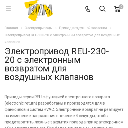
0
Главная
Электроприводы
Привод воздушной заслонки
Электропривод REU-230-20 с электронным возвратом для воздушных
клапанов
Электропривод REU-230-
20 с электронным
возвратом для
воздушных клапанов
Приводы серии REU с функцией электронного возврата
(electronic return) разработаны и производятся для в
фанкойлов и систем HVAC. Электронный возврат не реагирует
на изменение напряжения в течение 4 секунды, чтобы
предотвратить ложные закрытия привода при краткосрочном