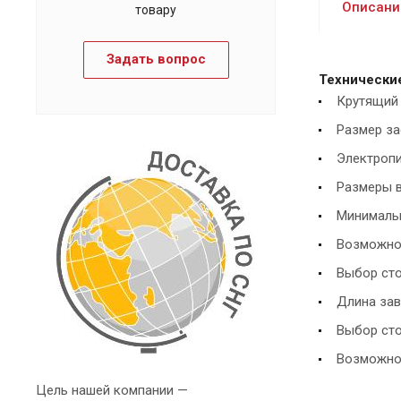
Описани
товару
Задать вопрос
Технически
Крутящий
Размер за
Электропи
Размеры ва
Минимальн
Возможнос
Выбор ст
Длина зав
Выбор сто
Возможнос
Цель нашей компании —