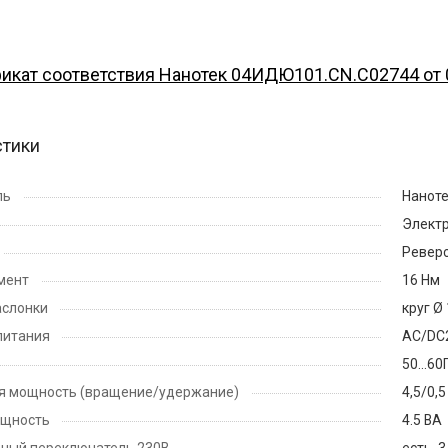
икат соответствия Нанотек 04ИДЮ101.CN.С02744 от 
стики
ль
Нанот
Элект
Ревер
мент
16 Нм
аслонки
круг Ø
питания
AC/DC
50...60
я мощность (вращение/удержание)
4,5/0,5
ощность
4.5 ВА
ьный переключатель 230B
есть, 3