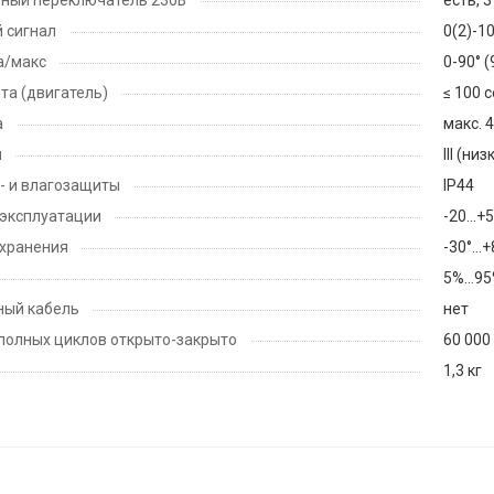
 сигнал
0(2)-1
а/макс
0-90° 
та (двигатель)
≤ 100 с
а
макс. 
ы
III (н
- и влагозащиты
IP44
эксплуатации
-20...+
 хранения
-30°…+
5%…95
ный кабель
нет
полных циклов открыто-закрыто
60 000
1,3 кг