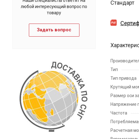
Наши специалисты ответят на
Стандарт
любой интересующий вопрос по
товару
Сертиф
Задать вопрос
Характери
Производите
Тип
Тип привода
Крутящий мо
Размер оси з
Напряжение 
Частота
Потребляема
Расчетная м
Вспомогател