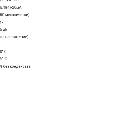
0В/0(4)-20мА
(95° механически)
ек
45 дБ
изкое напряжение)
50° С
80°С
% без конденсата