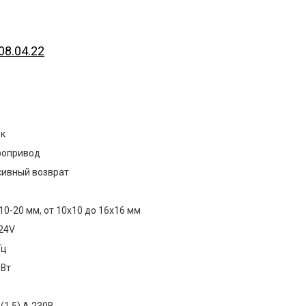
08.04.22
ек
ропривод
сивный возврат
 10-20 мм, от 10х10 до 16х16 мм
24V
Гц
 Вт
 (1,5) А 230В