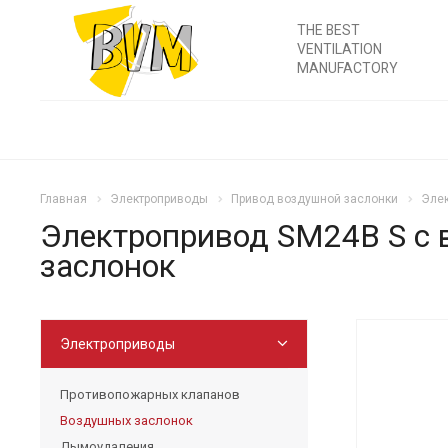
THE BEST
VENTILATION
MANUFACTORY
Главная
Электроприводы
Привод воздушной заслонки
Элек
Электропривод SM24B S с
заслонок
Электроприводы
Противопожарных клапанов
Воздушных заслонок
Дымоудаления