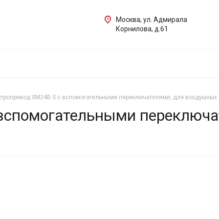
Москва, ул. Адмирала
Корнилова, д.61
тропривод SM24B S с вспомогательными переключателями, для воздушных
 вспомогательными переключа