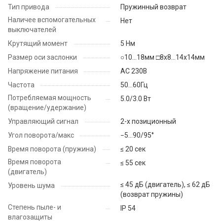
Тип привода
Пружинный возврат
Наличее вспомогательных
Нет
выключателей
Крутящий момент
5 Нм
Размер оси заслонки
○10…18мм □8х8...14х14мм
Напряжение питания
AC 230B
Частота
50...60Гц
Потребляемая мощность
5.0/3.0 Вт
(вращение/удержание)
Управляющий сигнал
2-х позиционный
Угол поворота/макс
−5...90/95°
Время поворота (пружина)
≤ 20 сек
Время поворота
≤ 55 сек
(двигатель)
≤ 45 дБ (двигатель), ≤ 62 дБ
Уровень шума
(возврат пружины)
Степень пыле- и
IP 54
влагозащиты