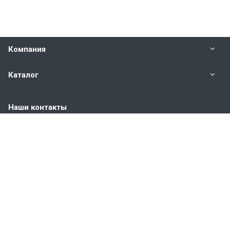
Компания
Каталог
Наши контакты
+7 (904) 845-83-72
Пн. – Пт.: с 9:00 до 18:00
Москва, ул. Адмирала Корнилова, д.61
info@bvmetl.ru
© 2021-2026 ООО «СТАР ВИН»