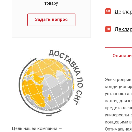
товару
Деклар
Задать вопрос
Деклар
Описани
Электроприв
кондиционир
установка эл
задач, для к
представлены
универсально
концевыми в
Цель нашей компании —
Оптимальная 