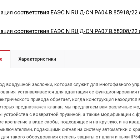
ация соответствия EAЭС N RU Д-CN.PA04.B.85918/22 о
ация соответствия EAЭС N RU Д-CN.PA07.B.68308/22 о
е
Характеристики
од воздушной заслонки, которая служит для многофазного упра
ования, устанавливается для адаптации ее функционирования
ектрического привода обретает, когда конструкция находится 
оторых предназначен клапан, мы предлагаем вам различные мо
 устройства с возвратной пружиной, а также модификации с ф
е крепление в виде скобы, подходящее и на круглую, и на ква
ыключателями, подающими сигнал на систему автоматики о кр
для такого оборудования степень защиты от влаги и пыли IP5