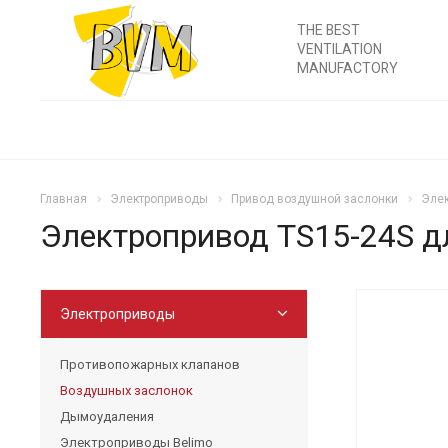
THE BEST
VENTILATION
MANUFACTORY
Главная
Электроприводы
Привод воздушной заслонки
Элек
Электропривод TS15-24S д
Электроприводы
Противопожарных клапанов
Воздушных заслонок
Дымоудаления
Электроприводы Belimo