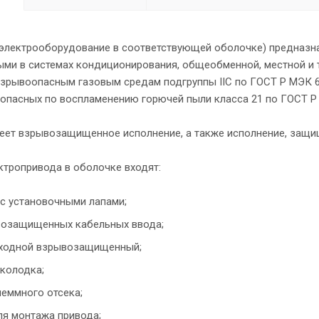
 электрооборудование в соответствующей оболочке) предназн
ыми в системах кондиционирования, общеобменной, местной и 
зрывоопасным газовым средам подгруппы IIС по ГОСТ Р МЭК 60
 опасных по воспламенению горючей пыли класса 21 по ГОСТ Р
еет взрывозащищенное исполнение, а также исполнение, защи
ктропривода в оболочке входят:
с установочными лапами;
возащищенных кабельных ввода;
оходной взрывозащищенный;
колодка;
еммного отсека;
я монтажа привода;