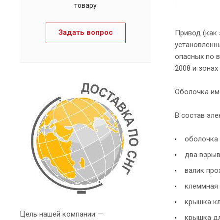
товару
Задать вопрос
Привод (как
установленн
опасных по в
2008 и зонах
Оболочка им
В состав эле
оболочка 
два взры
валик пр
клеммная 
крышка кл
Цель нашей компании —
крышка дл