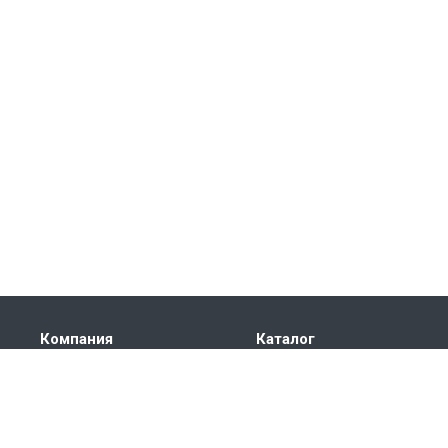
Компания
Каталог
Информация
Электроприводы
противопожарные
Новости
Электроприводы для
Где купить
воздушных заслонок