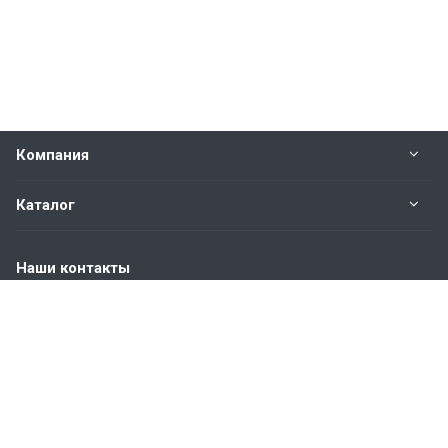
Компания
Каталог
Наши контакты
+7 (904) 845-83-72
Пн. – Пт.: с 9:00 до 18:00
Москва, ул. Адмирала Корнилова, д.61
info@bvmetl.ru