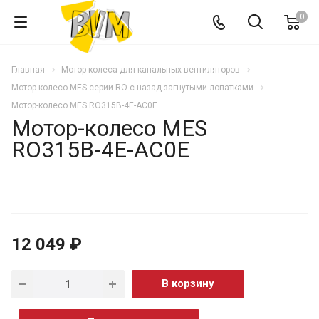
0
Главная
Мотор-колеса для канальных вентиляторов
Мотор-колесо MES серии RO с назад загнутыми лопатками
Мотор-колесо MES RO315B-4E-AC0E
Мотор-колесо MES
RO315B-4E-AC0E
12 049 ₽
В корзину