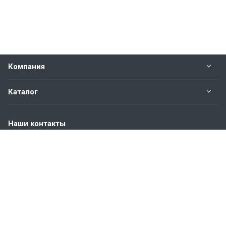
Компания
Каталог
Наши контакты
+7 (904) 845-83-72
Пн. – Пт.: с 9:00 до 18:00
Москва, ул. Адмирала Корнилова, д.61
info@bvmetl.ru